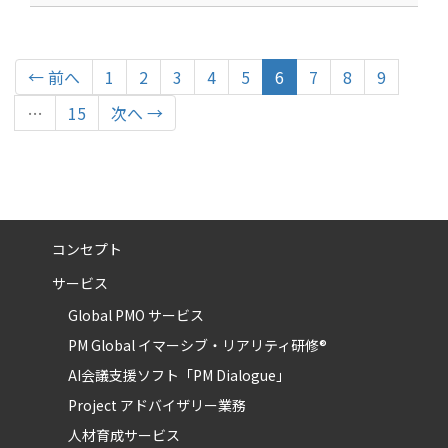
（こ
← 前へ
1
2
3
4
5
6
7
8
9
の
…
15
次へ →
ペ
ー
ジ）
コンセプト
サービス
Global PMO サービス
PM Global イマーシブ・リアリティ研修®
AI会議支援ソフト「PM Dialogue」
Project アドバイザリー業務
人材育成サービス